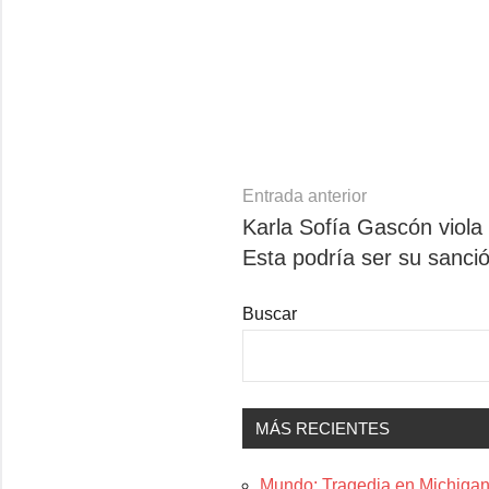
Navegación
Entrada anterior
Karla Sofía Gascón viola
de
Esta podría ser su sanci
entradas
Buscar
MÁS RECIENTES
Mundo: Tragedia en Michigan: