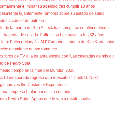
a formalmente eliminar su apellido tras cumplir 18 años
 desmiente tajantemente rumores sobre su estado de salud
adecía cáncer de pulmón
te de la madre de Ben Affleck tras cumplirse su último deseo
or tragedia de su vida: Fallece su hijo mayor a los 32 años
 luto: Fallece Mary Jo ‘MJ’ Campbell, abuela de Kim Kardashia
encio: desmiente nuevo romance
s foros de TV a la palabra escrita con ‘Las cascadas de mis oj
to de Pedro Sola
 medio tiempo en la final del Mundial 2026
z: El inesperado regreso que reescribe ‘Thank U, Next’
g Improves the Customer Experience
 una empresa biofarmacéutica conjunta
tra Pedro Sola: ‘Aguas que te van a m4t4r igualito’