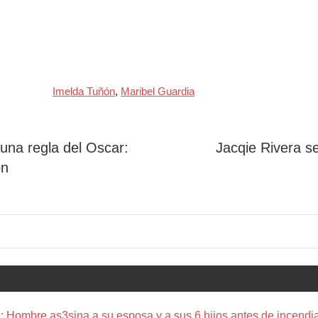
Imelda Tuñón
,
Maribel Guardia
 una regla del Oscar:
Jacqie Rivera 
ón
 Hombre as3sina a su esposa y a sus 6 hijos antes de incendia