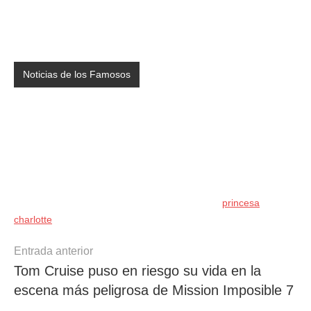
Noticias de los Famosos
princesa
charlotte
Navegación
Entrada anterior
Tom Cruise puso en riesgo su vida en la
de
escena más peligrosa de Mission Imposible 7
entradas