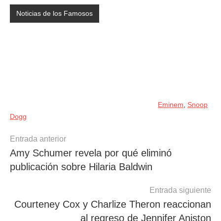
Noticias de los Famosos
Eminem
,
Snoop
Dogg
Navegación
Entrada anterior
Amy Schumer revela por qué eliminó
de
publicación sobre Hilaria Baldwin
entradas
Entrada siguiente
Courteney Cox y Charlize Theron reaccionan
al regreso de Jennifer Aniston