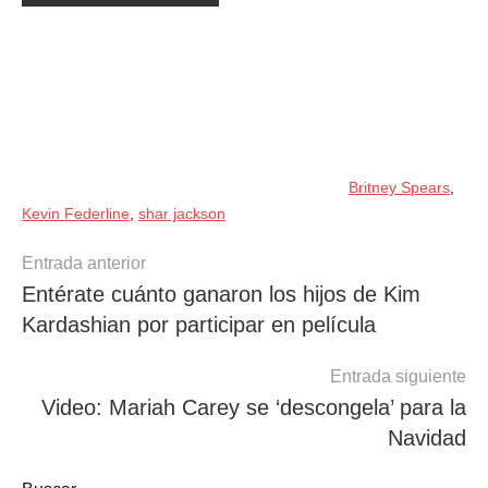
Britney Spears
,
Kevin Federline
,
shar jackson
Navegación
Entrada anterior
Entérate cuánto ganaron los hijos de Kim
de
Kardashian por participar en película
entradas
Entrada siguiente
Video: Mariah Carey se ‘descongela’ para la
Navidad