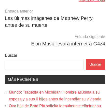
Navegación
Entrada anterior
Las últimas imágenes de Matthew Perry,
de
antes de su muerte
entradas
Entrada siguiente
Elon Musk llevará internet a G4z4
Buscar
Buscar
MÁS RECIENTES
Mundo: Tragedia en Michigan: Hombre as3sina a su
esposa y a sus 6 hijos antes de incendiar su vivienda
Otra hija de Brad Pitt solicita formalmente eliminar su