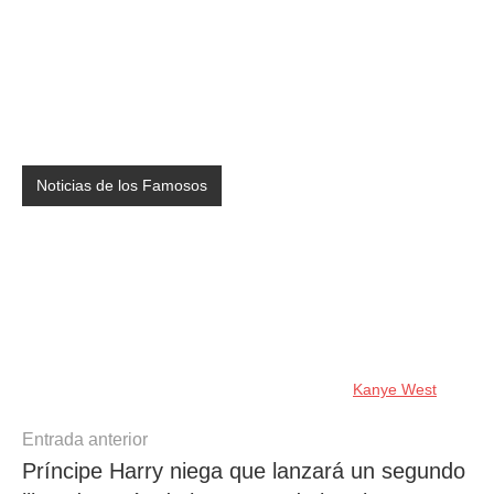
Noticias de los Famosos
Kanye West
Navegación
Entrada anterior
Príncipe Harry niega que lanzará un segundo
de