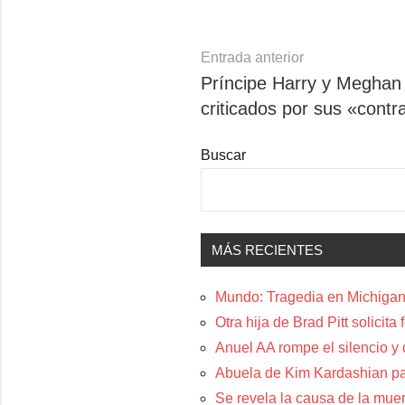
Navegación
Entrada anterior
Príncipe Harry y Meghan
de
criticados por sus «contr
entradas
Buscar
MÁS RECIENTES
Mundo: Tragedia en Michigan:
Otra hija de Brad Pitt solicit
Anuel AA rompe el silencio y
Abuela de Kim Kardashian p
Se revela la causa de la muer