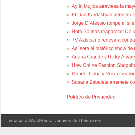
Aylín Mujica atraviesa la may
El clan Kardashian-Jenner de
Jorge D’Alessio rompe el sil
Nora Salinas reaparece: De lo
TV Azteca no renovará contra
Así será el histórico show de
Ariana Grande y Ricky Álvare
How Online Fashion Shoppin
Mundo: Cuba y Rusia crearon
Susana Zabaleta arremete con
Politica de Privacidad
Tema para WordPress: Donovan de ThemeZee.