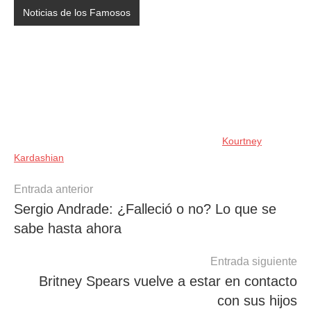
Noticias de los Famosos
Kourtney
Kardashian
Navegación
Entrada anterior
Sergio Andrade: ¿Falleció o no? Lo que se
de
sabe hasta ahora
entradas
Entrada siguiente
Britney Spears vuelve a estar en contacto
con sus hijos