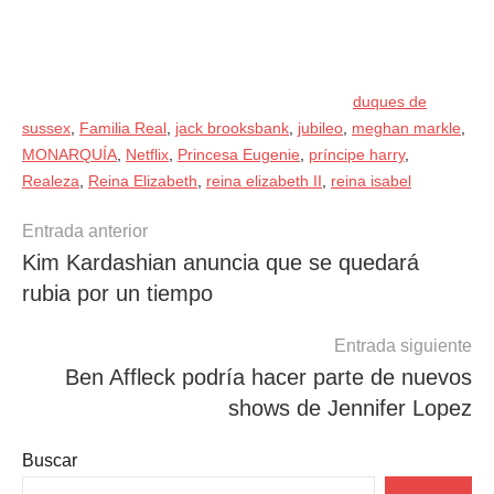
duques de
sussex
,
Familia Real
,
jack brooksbank
,
jubileo
,
meghan markle
,
MONARQUÍA
,
Netflix
,
Princesa Eugenie
,
príncipe harry
,
Realeza
,
Reina Elizabeth
,
reina elizabeth II
,
reina isabel
Navegación
Entrada anterior
Kim Kardashian anuncia que se quedará
de
rubia por un tiempo
entradas
Entrada siguiente
Ben Affleck podría hacer parte de nuevos
shows de Jennifer Lopez
Buscar