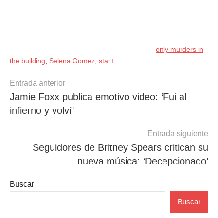
only murders in
the building
,
Selena Gomez
,
star+
Navegación
Entrada anterior
Jamie Foxx publica emotivo video: ‘Fui al
de
infierno y volví’
entradas
Entrada siguiente
Seguidores de Britney Spears critican su
nueva música: ‘Decepcionado’
Buscar
Buscar