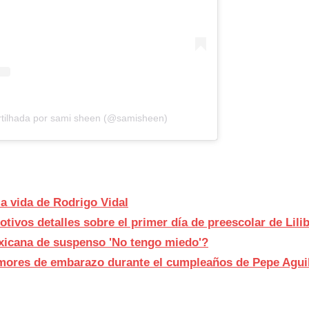
tilhada por sami sheen (@samisheen)
a vida de Rodrigo Vidal
ivos detalles sobre el primer día de preescolar de Lilib
exicana de suspenso 'No tengo miedo'?
umores de embarazo durante el cumpleaños de Pepe Agui