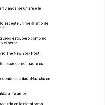
 18 años, se uniera a la
dolescente unirse al sitio de
 él.
apruebo esto, pero como no
ó el actor.
ario The New York Post:
puedo hacer como madre es
 donde escribió «Haz clic en
aldaré. Te amo».
eguirla en la plataforma.