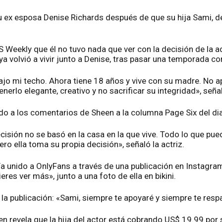
u ex esposa Denise Richards después de que su hija Sami, de
US Weekly que él no tuvo nada que ver con la decisión de la a
a volvió a vivir junto a Denise, tras pasar una temporada con
bajo mi techo. Ahora tiene 18 años y vive con su madre. No 
enerlo elegante, creativo y no sacrificar su integridad», señal
o a los comentarios de Sheen a la columna Page Six del di
ecisión no se basó en la casa en la que vive. Todo lo que 
pero ella toma su propia decisión», señaló la actriz.
a unido a OnlyFans a través de una publicación en Instagram
ieres ver más», junto a una foto de ella en bikini.
a publicación: «Sami, siempre te apoyaré y siempre te resp
n revela que la hija del actor está cobrando US$ 19.99 por s