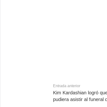
Navegación
Entrada anterior
Kim Kardashian logró qu
de
pudiera asistir al funeral 
entradas