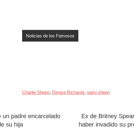
Noticias de los Famosos
Charlie Sheen
,
Denise Richards
,
sami sheen
e un padre encarcelado
Ex de Britney Spear
de su hija
haber invadido su pr