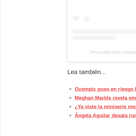
Uma publicação compar
Lea también...
Ozempic puso en riesgo l
Meghan Markle revela emot
¿Ya viste la miniserie m
Ángela Aguilar desata r