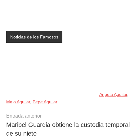
Noticias de los Famosos
Angela Aguilar
,
Majo Aguilar
,
Pepe Aguilar
Navegación
Entrada anterior
Maribel Guardia obtiene la custodia temporal
de
de su nieto
entradas