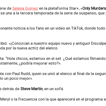
erie de
Selena Gomez
en la plataforma Star+, «
Only Murders 
se une a la tercera temporada de la serie de suspenso, que 
nante noticia a los fans en un video en TikTok, donde todo e
scribió: «¡Conozcan a nuestro equipo nuevo y antiguo! Discúl
 por la nueva actriz del elenco.
nta: “Hola chicos, estamos en el set. ¿Qué estamos filmand
nestamente, ¿podría mejorar esto?».
la con Paul Rudd, quien se unió al elenco al final de la segu
lo un poco mejor».
e detrás de
Steve Martin
, en un sofá.
e Meryl o la frecuencia con la que aparecerá en el programa