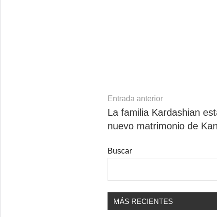
Navegación
Entrada anterior
La familia Kardashian es
de
nuevo matrimonio de Ka
entradas
Buscar
MÁS RECIENTES