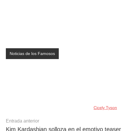
Noticias de los Famosos
Cicely Tyson
Navegación
Entrada anterior
Kim Kardashian solloza en el emotivo teaser