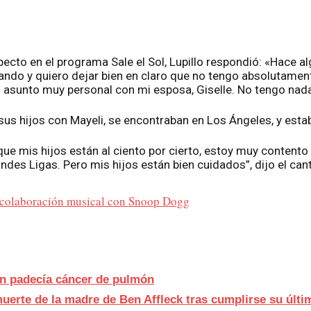
pecto en el programa Sale el Sol, Lupillo respondió: «Hace
ando y quiero dejar bien en claro que no tengo absolutamen
 asunto muy personal con mi esposa, Giselle. No tengo nada
us hijos con Mayeli, se encontraban en Los Ángeles, y estab
que mis hijos están al ciento por cierto, estoy muy content
des Ligas. Pero mis hijos están bien cuidados”, dijo el can
a colaboración musical con Snoop Dogg
n padecía cáncer de pulmón
muerte de la madre de Ben Affleck tras cumplirse su últ