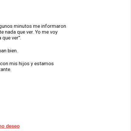
 algunos minutos me informaron
te nada que ver. Yo me voy
 que ver”.
an bien.
o con mis hijos y estamos
tante.
imo deseo