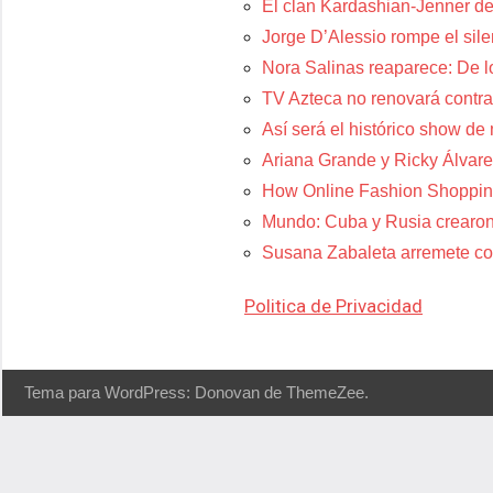
El clan Kardashian-Jenner de
Jorge D’Alessio rompe el sil
Nora Salinas reaparece: De lo
TV Azteca no renovará contra
Así será el histórico show de
Ariana Grande y Ricky Álvare
How Online Fashion Shoppin
Mundo: Cuba y Rusia crearon
Susana Zabaleta arremete con
Politica de Privacidad
Tema para WordPress: Donovan de ThemeZee.