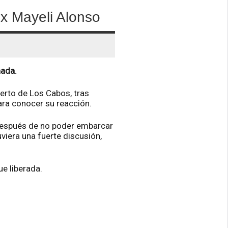
ex Mayeli Alonso
nada.
uerto de Los Cabos, tras
ara conocer su reacción.
s después de no poder embarcar
viera una fuerte discusión,
ue liberada.