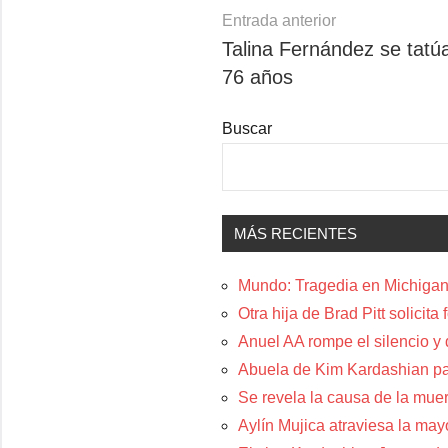
Navegación
Entrada anterior
Talina Fernández se tatúa
de
76 años
entradas
Buscar
MÁS RECIENTES
Mundo: Tragedia en Michigan:
Otra hija de Brad Pitt solicit
Anuel AA rompe el silencio y
Abuela de Kim Kardashian p
Se revela la causa de la muer
Aylín Mujica atraviesa la may