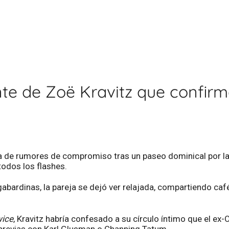
nte de Zoë Kravitz que confir
de rumores de compromiso tras un paseo dominical por la c
todos los flashes.
gabardinas, la pareja se dejó ver relajada, compartiendo ca
wice
, Kravitz habría confesado a su círculo íntimo que el ex
 previas con Karl Glusman o Channing Tatum.