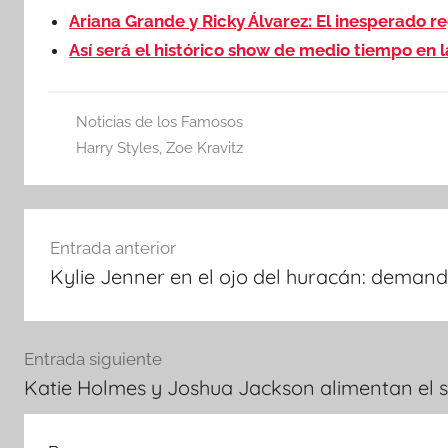
Ariana Grande y Ricky Álvarez: El inesperado r
Así será el histórico show de medio tiempo en l
Noticias de los Famosos
Harry Styles
,
Zoe Kravitz
Navegación
Entrada anterior
de
Kylie Jenner en el ojo del huracán: deman
entradas
Entrada siguiente
Katie Holmes y Joshua Jackson alimentan el 