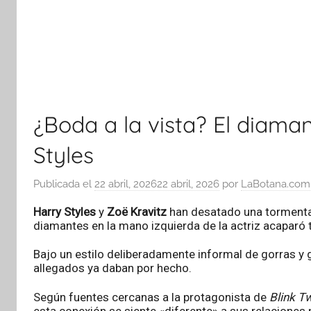
¿Boda a la vista? El diama
Styles
Publicada el
22 abril, 2026
22 abril, 2026
por
LaBotana.com
Harry Styles
y
Zoë Kravitz
han desatado una tormenta 
diamantes en la mano izquierda de la actriz acaparó 
Bajo un estilo deliberadamente informal de gorras y 
allegados ya daban por hecho.
Según fuentes cercanas a la protagonista de
Blink T
esta conexión se siente «diferente» a sus relaciones