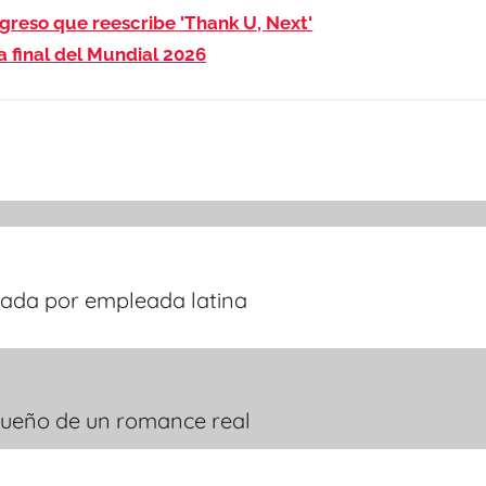
egreso que reescribe 'Thank U, Next'
a final del Mundial 2026
dada por empleada latina
sueño de un romance real