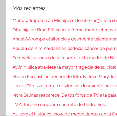
Más recientes
Mundo: Tragedia en Michigan: Hombre as3sina a su e
Otra hija de Brad Pitt solicita formalmente eliminar
Anuel AA rompe el silencio y desmiente tajanteme
Abuela de Kim Kardashian padecía cáncer de pul
Se revela la causa de la muerte de la madre de Ben
Aylín Mujica atraviesa la mayor tragedia de su vida:
El clan Kardashian-Jenner de luto: Fallece Mary Jo
Jorge D’Alessio rompe el silencio: desmiente nue
Nora Salinas reaparece: De los foros de TV a la pala
TV Azteca no renovará contrato de Pedro Sola
Así será el histórico show de medio tiempo en la fi