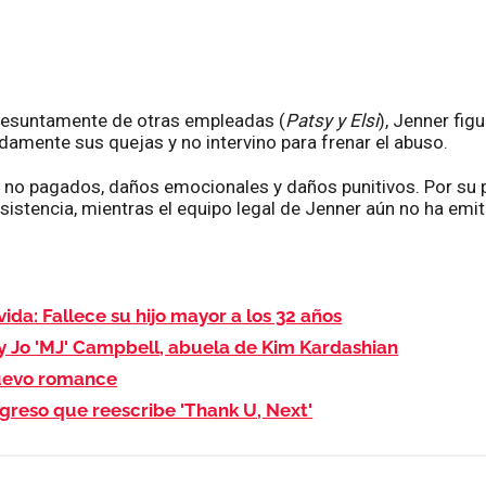
presuntamente de otras empleadas (
Patsy y Elsi
), Jenner fi
amente sus quejas y no intervino para frenar el abuso.
no pagados, daños emocionales y daños punitivos. Por su p
stencia, mientras el equipo legal de Jenner aún no ha emiti
ida: Fallece su hijo mayor a los 32 años
ry Jo 'MJ' Campbell, abuela de Kim Kardashian
nuevo romance
egreso que reescribe 'Thank U, Next'