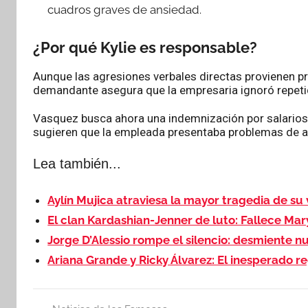
cuadros graves de ansiedad.
¿Por qué Kylie es responsable?
Aunque las agresiones verbales directas provienen 
demandante asegura que la empresaria ignoró repetid
Vasquez busca ahora una indemnización por salarios 
sugieren que la empleada presentaba problemas de asi
Lea también...
Aylín Mujica atraviesa la mayor tragedia de su v
El clan Kardashian-Jenner de luto: Fallece Ma
Jorge D’Alessio rompe el silencio: desmiente 
Ariana Grande y Ricky Álvarez: El inesperado r