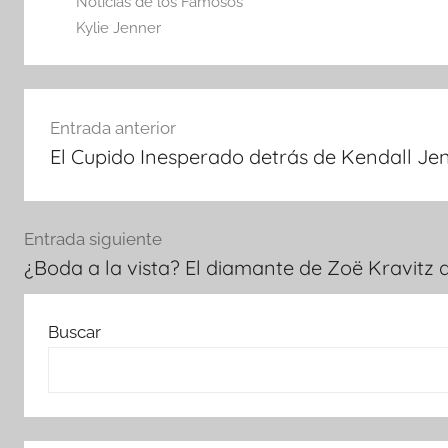
Noticias de los Famosos
Kylie Jenner
Navegación
Entrada anterior
de
El Cupido Inesperado detrás de Kendall Jen
entradas
Entrada siguiente
¿Boda a la vista? El diamante de Zoë Kravitz 
Buscar