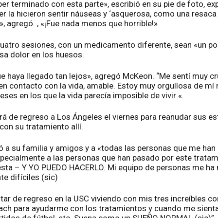
r terminado con esta parte», escribió en su pie de foto, ex
 la hicieron sentir náuseas y ‘asquerosa, como una resaca
'», agregó. , «¡Fue nada menos que horrible!»
cuatro sesiones, con un medicamento diferente, sean «un p
a dolor en los huesos.
e haya llegado tan lejos», agregó McKeon. “Me sentí muy c
, en contacto con la vida, amable. Estoy muy orgullosa de 
es en los que la vida parecía imposible de vivir «.
de regreso a Los Ángeles el viernes para reanudar sus est
con su tratamiento allí.
ió a su familia y amigos y a «todas las personas que me han 
pecialmente a las personas que han pasado por este tratam
apesta – Y YO PUEDO HACERLO. Mi equipo de personas me h
e difíciles (sic)
ar de regreso en la USC viviendo con mis tres increíbles c
h para ayudarme con los tratamientos y cuando me sienta 
rtidos de fútbol, ​​etc. Suena como un SUEÑO NORMAL (sic)”.