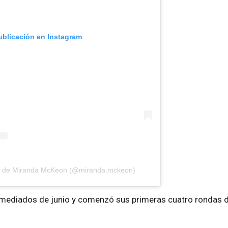
ublicación en Instagram
da de Miranda McKeon (@miranda.mckeon)
a mediados de junio y comenzó sus primeras cuatro rondas 