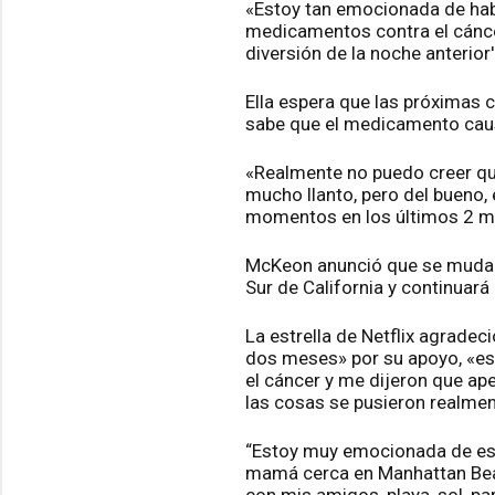
«Estoy tan emocionada de habe
medicamentos contra el cáncer
diversión de la noche anterior
Ella espera que las próximas 
sabe que el medicamento caus
«Realmente no puedo creer qu
mucho llanto, pero del bueno
momentos en los últimos 2 mes
McKeon anunció que se mudará 
Sur de California y continuará 
La estrella de Netflix agradec
dos meses» por su apoyo, «es
el cáncer y me dijeron que 
las cosas se pusieron realment
“Estoy muy emocionada de est
mamá cerca en Manhattan Beac
con mis amigos, playa, sol, pa