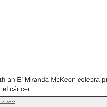
ith an E’ Miranda McKeon celebra 
a el cáncer
r
LaBotana