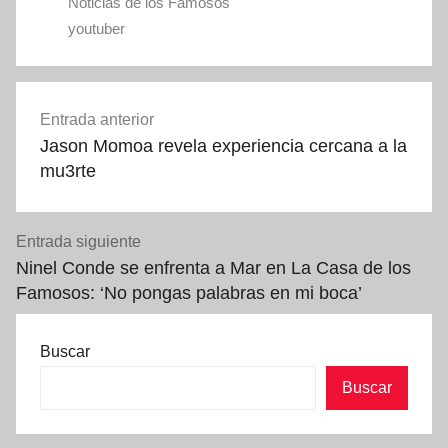
Noticias de los Famosos
youtuber
Navegación
Entrada anterior
de
Jason Momoa revela experiencia cercana a la
entradas
mu3rte
Entrada siguiente
Ninel Conde se enfrenta a Mar en La Casa de los
Famosos: ‘No pongas palabras en mi boca’
Buscar
Buscar