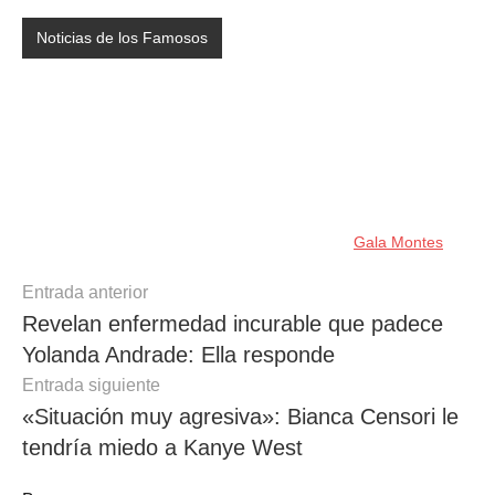
Noticias de los Famosos
Gala Montes
Navegación
Entrada anterior
Revelan enfermedad incurable que padece
de
Yolanda Andrade: Ella responde
entradas
Entrada siguiente
«Situación muy agresiva»: Bianca Censori le
tendría miedo a Kanye West